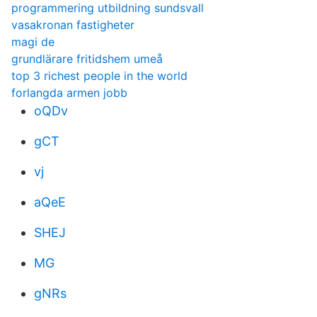
programmering utbildning sundsvall
vasakronan fastigheter
magi de
grundlärare fritidshem umeå
top 3 richest people in the world
forlangda armen jobb
oQDv
gCT
vj
aQeE
SHEJ
MG
gNRs