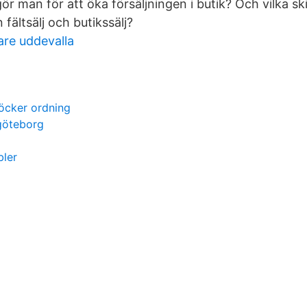
ör man för att öka försäljningen i butik? Och vilka ski
 fältsälj och butikssälj?
re uddevalla
öcker ordning
göteborg
bler