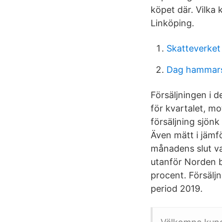
köpet där. Vilka
Linköping.
Skatteverket
Dag hammarsk
Försäljningen i 
för kvartalet, mo
försäljning sjönk
Även mätt i jämfö
månadens slut va
utanför Norden b
procent. Försälj
period 2019.