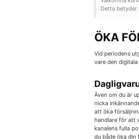
Välkomna kund
Detta betyder 
ÖKA FÖ
Vid periodens utg
vare den digitala
Dagligvaru
Även om du är up
nicka inkännande,
att öka försäljni
handlare för att
kanalens fulla p
du både öka din f