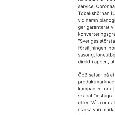
service. Coronaå
Tobakshörnan i Jö
vid namn planogr
ger garanterat vi
konverteringsgr
"Sveriges störst
försäljningen in
säsong, löneutbe
direkt i appen, u
ÖoB satsar på att
produktmarknadsf
kampanjer för at
skapat ”instagra
efter Våra omfatt
stärka varumärke