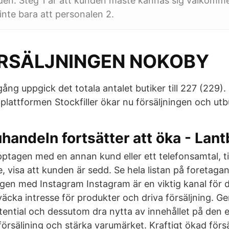
en. Steg 1 är att kunden måste kännas sig välkommen
inte bara att personalen 2.
RSÄLJNINGEN NOKOBY
ång uppgick det totala antalet butiker till 227 (229)
 plattformen Stockfiller ökar nu försäljningen och utb
handeln fortsätter att öka - Lan
ptagen med en annan kund eller ett telefonsamtal, tit
 visa att kunden är sedd. Se hela listan på foretagan
ngen med Instagram Instagram är en viktig kanal för d
 väcka intresse för produkter och driva försäljning. 
otential och dessutom dra nytta av innehållet på den 
örsäljning och stärka varumärket. Kraftigt ökad försä