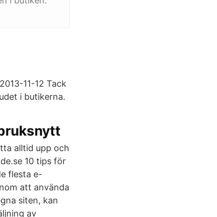
 i butiken.
. 2013-11-12 Tack
udet i butikerna.
tbruksnytt
ta alltid upp och
de.se 10 tips för
e flesta e-
Genom att använda
egna siten, kan
ljning av