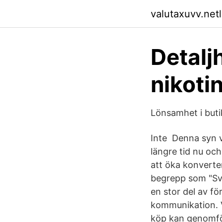
valutaxuvv.netl
Detalj
nikoti
Lönsamhet i buti
Inte Denna syn v
längre tid nu och
att öka konverte
begrepp som "Sve
en stor del av fö
kommunikation. V
köp kan genomföra