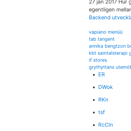
27 jan 2017 Hur g
egentligen mellan
Backend utveckla
vapiano menüü
tab tangent
annika bengtzon b
kbt samtalsterapi 
if stores
grythyttans utemö
ER
DWok
RKn
tsf
RcCIn