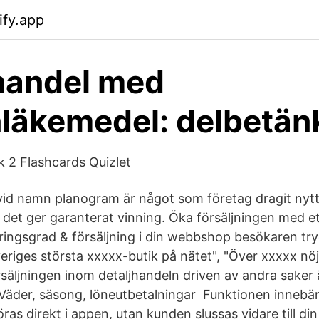
ify.app
handel med
nläkemedel: delbetä
k 2 Flashcards Quizlet
id namn planogram är något som företag dragit nyt
 det ger garanterat vinning. Öka försäljningen med et
ringsgrad & försäljning i din webbshop besökaren t
riges största xxxxx-butik på nätet", "Över xxxxx nö
rsäljningen inom detaljhandeln driven av andra saker 
äder, säsong, löneutbetalningar Funktionen innebär 
s direkt i appen, utan kunden slussas vidare till din